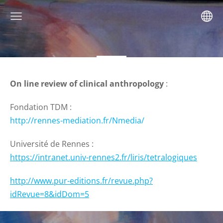
On line review of clinical anthropology
:
Fondation TDM :
http://rennes-mediation.fr/Nmedia/
Université de Rennes :
https://intranet.univ-rennes2.fr/liris/tetralogiques
http://www.pur-editions.fr/revue.php?
idRevue=8&idDom=5