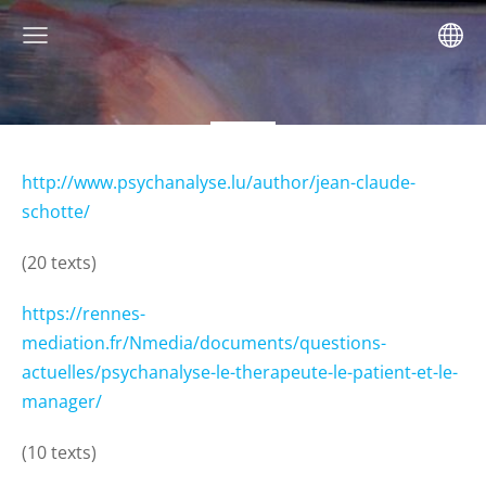
http://www.psychanalyse.lu/author/jean-claude-
schotte/
(20 texts)
https://rennes-
mediation.fr/Nmedia/documents/questions-
actuelles/psychanalyse-le-therapeute-le-patient-et-le-
manager/
(10 texts)