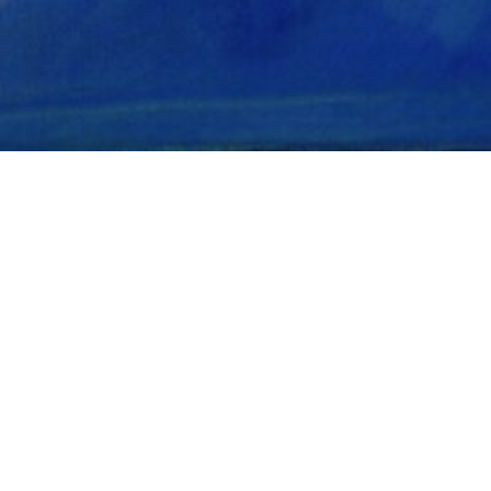
Hallo, zoekt u professionele hulp, iemand die luistert
en u begeleidt ? Loopt u verloren in het leven en hebt
u behoefte aan wat orde scheppen ? U bent welkom !
Als psychoanalyticus nodig ik u uit om zo vrij mogelijk
te spreken, zonder hinder van buitenaf, met als doel u
te ontmoeten als individu. Luisteren zonder
vooroordelen, in alle vertrouwelijkheid, en ingrijpen
wanneer dat nodig is, dat is mijn professionele
verantwoordelijkheid. De uitdaging is om te